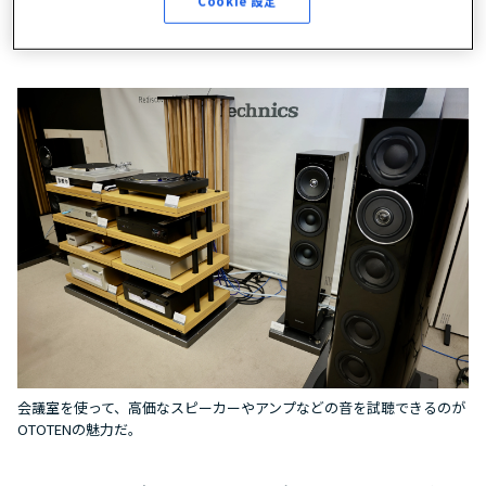
フォーラムと、時代に応じてメジャーな会場で開催されて
Cookie 設定
きた。
会議室を使って、高価なスピーカーやアンプなどの音を試聴できるのが
OTOTENの魅力だ。