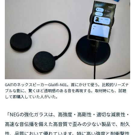
GAITのネックスピーカーGlaXfi-N01。首にかけて使う。比較的リーズナ
ブルな割に、驚くほど透明感のある音を再現する。取材時にも、試聴
して即購入していた人がいた。
「NEGの強化ガラスは、高強度・高剛性・適切な減衰性・
高速な音伝播を備えた高音質で歪みの少ない製品で、耐久
性、品質において優れています。特に高い強度と耐衝撃性