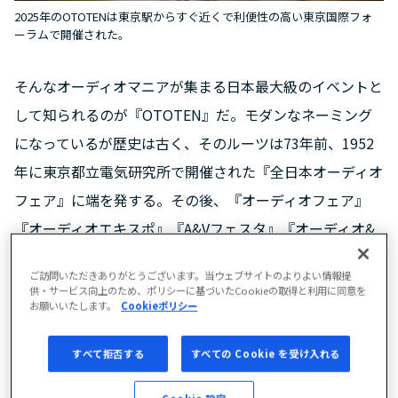
2025年のOTOTENは東京駅からすぐ近くで利便性の高い東京国際フォ
ーラムで開催された。
そんなオーディオマニアが集まる日本最大級のイベントと
して知られるのが『OTOTEN』だ。モダンなネーミング
になっているが歴史は古く、そのルーツは73年前、1952
年に東京都立電気研究所で開催された『全日本オーディオ
フェア』に端を発する。その後、『オーディオフェア』
『オーディオエキスポ』『A&Vフェスタ』『オーディオ&
ホームシアター展TOKYO（音展）』『OTOTEN』と名前
ご訪問いただきありがとうございます。当ウェブサイトのよりよい情報提
を変えつつ、オーディオマニアにとっては大切なイベント
供・サービス向上のため、ポリシーに基づいたCookieの取得と利用に同意を
お願いいたします。
Cookieポリシー
であり続けてきた。会場も科学技術館、TOCビル、東京
国際見本市会場、サンシャインシティ、東京国際展示場、
すべて拒否する
すべての Cookie を受け入れる
パシフィコ横浜、秋葉原UDXと富士ソフト、東京国際