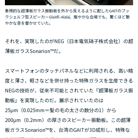
象徴的な超薄板ガラス振動板を外から見えるように配したGAITのブッ
クシェルフ型スピーカーGlaXfi-Alalā。賑やかな会場でも、驚くほど艶
やかな音を響かせていた。
それを、実現したのがNEG（日本電気硝子株式会社）の超
薄板ガラスSonarion™だ。
スマートフォンのタッチパネルなどに利用される、高い精
度と薄さ、軽さなどを併せ持った特殊ガラスを生産できる
NEGの技術が、従来不可能とされていた『超薄板ガラス振
動板』を実現したのだ。展示されていたのは
25μm（0.025mm＝髪の毛の太さの数分の1）から
200μm（0.2mm）の厚さのスピーカー振動板。この超薄
板ガラスSonarion™を、台湾のGAITが3D成形し、特殊な