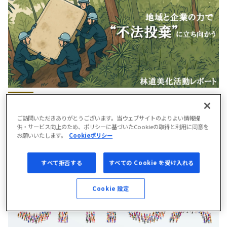
企業と地域が協力！琵琶湖の水を守る林道美化活動の現
場
ご訪問いただきありがとうございます。当ウェブサイトのよりよい情報提
供・サービス向上のため、ポリシーに基づいたCookieの取得と利用に同意を
2025.05.16
お願いいたします。
Cookieポリシー
すべて拒否する
すべての Cookie を受け入れる
Cookie 設定