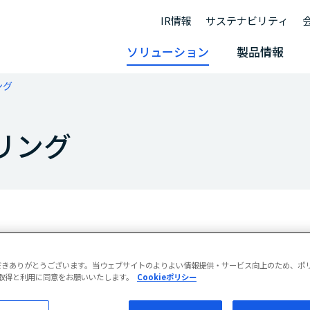
IR情報
サステナビリティ
ソリューション
製品情報
ング
リング
、当社が長年培ってきたガラス製造に関する
技術を提供します。
だきありがとうございます。当ウェブサイトのよりよい情報提供・サービス向上のため、ポ
eの取得と利用に同意をお願いいたします。
Cookieポリシー