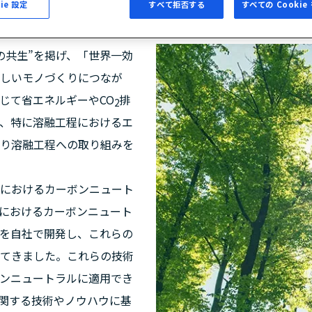
ie 設定
すべて拒否する
すべての Cooki
ロセス
の共生”を掲げ、「世界一効
しいモノづくりにつなが
じて省エネルギーやCO
排
2
、特に溶融工程におけるエ
り溶融工程への取り組みを
におけるカーボンニュート
におけるカーボンニュート
を自社で開発し、これらの
てきました。これらの技術
ンニュートラルに適用でき
関する技術やノウハウに基