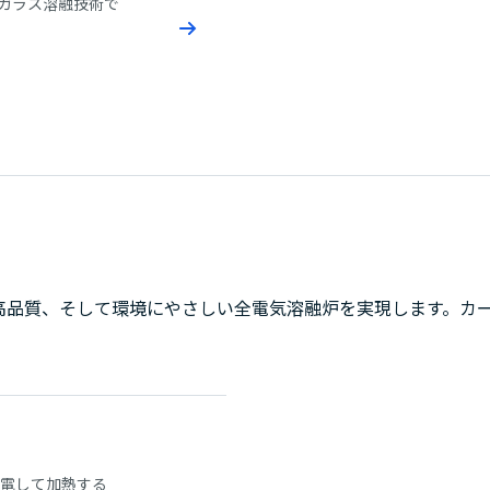
ガラス溶融技術で
、高品質、そして環境にやさしい全電気溶融炉を実現します。カ
電して加熱する