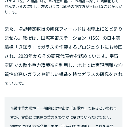
ガラス（左）と結晶（右）の構造の差。右の結晶は原子が規則正しく
並んでいるのに対し、左のガラスは原子の並び方が不規則なことがわか
ります。
また、増野特定教授の研究フィールドは地球上にとどまり
ません。教授は、国際宇宙ステーション（ISS）の日本実
験棟「きぼう」でガラスを作製するプロジェクトにも参画
され、2023年からその研究代表者を務めています。宇宙
空間での微小重力環境※を利用し、地上では実現困難な均
質性の高いガラスや新しい構造を持つガラスの研究をされ
ています。
※微小重力環境：一般的には宇宙は「無重力」であるといわれま
すが、実際には地球の重力をわずかに受けているだけでなく、
物体間には引力が発生します（万有引力の法則）。これを専門