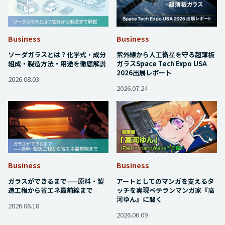
Business
Business
ソーダガラスとは？化学式・成分
紫外線から人工衛星を守る超薄板
組成・製造方法・用途を徹底解説
ガラス――Space Tech Expo USA
2026出展レポート
2026.08.03
2026.07.24
Business
Business
ガラスができるまで——原料・製
アートとしてのマンガを支えるタ
造工程から省エネ最前線まで
ッチを実現――ベテランマンガ家『高
河ゆん』に聞く
2026.06.18
2026.06.09