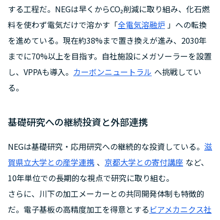
する工程だ。NEGは早くからCO₂削減に取り組み、化石燃
料を使わず電気だけで溶かす「
全電気溶融炉
」への転換
を進めている。現在約38%まで置き換えが進み、2030年
までに70%以上を目指す。自社施設にメガソーラーを設置
し、VPPAも導入。
カーボンニュートラル
へ挑戦してい
る。
基礎研究への継続投資と外部連携
NEGは基礎研究・応用研究への継続的な投資している。
滋
賀県立大学との産学連携
、
京都大学との寄付講座
など、
10年単位での長期的な視点で研究に取り組む。
さらに、川下の加工メーカーとの共同開発体制も特徴的
だ。電子基板の高精度加工を得意とする
ビアメカニクス社