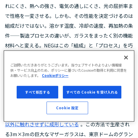
れにくさ、熱への強さ、電気の通しにくさ、光の屈折率ま
で性格を一変させる。しかも、その性能を決定づけるのは
組成だけではない。溶かす温度、冷却の速度、再加熱の条
件——製造プロセスの違いが、ガラスをまったく別の機能
材料へと変える。NEGはこの「組成」と「プロセス」を巧
みにコントロールし製品として世に送り出す。
ご訪問いただきありがとうございます。当ウェブサイトのよりよい情報提
供・サービス向上のため、ポリシーに基づいたCookieの取得と利用に同意を
特殊ガラスには、比類なき「精度」も求められる。たとえ
お願いいたします。
Cookieポリシー
ばテレビ用のガラス基板。4Kテレビの画素サイズはホッ
すべて拒否する
すべての Cookie を受け入れる
チキスの針ほど（0.3mm）しかなく、ほんのわずかな異
物や凹凸も、映像の欠陥につながる。NEGはこの要求に応
Cookie 設定
えるため、建屋の高い位置から溶けたガラスを流し、
空気
以外に触れさせずに成形している
。この方法で生産され
る3m×3mの巨大なマザーガラスは、東京ドームのグラン