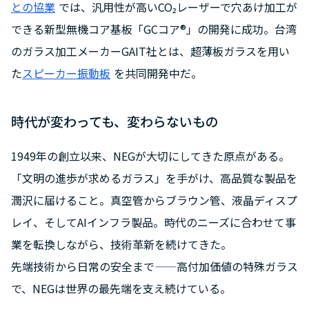
との協業
では、汎用性が高いCO₂レーザーで穴あけ加工が
できる新型無機コア基板「GCコア®」の開発に成功。台湾
のガラス加工メーカーGAIT社とは、超薄板ガラスを用い
た
スピーカー振動板
を共同開発中だ。
時代が変わっても、変わらないもの
1949年の創立以来、NEGが大切にしてきた原点がある。
「文明の進歩が求めるガラス」を手がけ、高品質な製品を
潤沢に届けること。真空管からブラウン管、液晶ディスプ
レイ、そしてAIインフラ製品。時代のニーズに合わせて事
業を転換しながら、技術革新を続けてきた。
先端技術から日常の安全まで——高付加価値の特殊ガラス
で、NEGは世界の最先端を支え続けている。