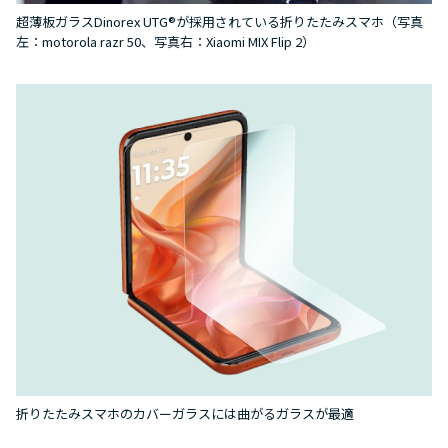
超薄板ガラスDinorex UTG®が採用されている折りたたみスマホ（写真
左：motorola razr 50、写真右：Xiaomi MIX Flip 2）
折りたたみスマホのカバーガラスには曲がるガラスが最適