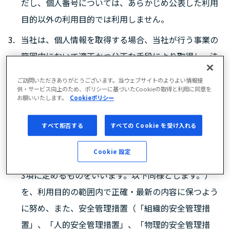
だし、個人番号については、あらかじめ公表した利用
目的以外の利用目的では利用しません。
当社は、個人情報を取得する場合、当社が行う事業の
範囲内において適正かつ公正な手段により取得し、法
令により例外として扱われるべき場合を除き、利用目
ご訪問いただきありがとうございます。当ウェブサイトのよりよい情報提
的をあらかじめ公表するか、取得後すみやかに本人に
供・サービス向上のため、ポリシーに基づいたCookieの取得と利用に同意を
お願いいたします。
Cookieポリシー
通知または公表します。ただし、本人から書面で直接
取得する場合には、取得の状況から利用目的が明らか
すべて拒否する
すべての Cookie を受け入れる
な場合を除き、あらかじめ明示します。
Cookie 設定
当社は、取扱う個人データ（個人情報保護法第16条第
3項に定めるものをいいます。以下同様とします。）
を、利用目的の範囲内で正確・最新の内容に保つよう
に努め、また、安全管理措置（「組織的安全管理措
置」、「人的安全管理措置」、「物理的安全管理措