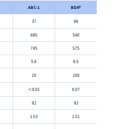
ABC-1
BDA®
37
66
685
540
745
575
5.6
6.5
10
100
＜0.01
0.07
92
92
1.53
1.51