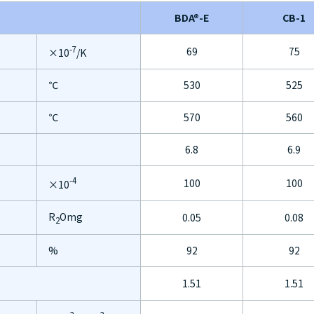
BDA®-E
CB-1
-7
69
75
×10
/K
℃
530
525
℃
570
560
6.8
6.9
-4
100
100
×10
R
Omg
0.05
0.08
2
%
92
92
1.51
1.51