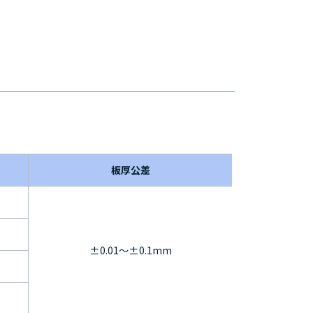
板厚公差
±0.01～±0.1mm