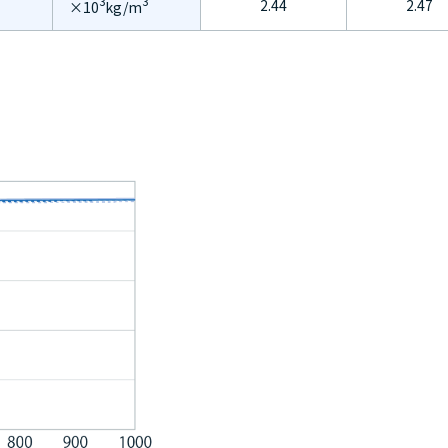
3
3
2.44
2.47
×10
kg/m