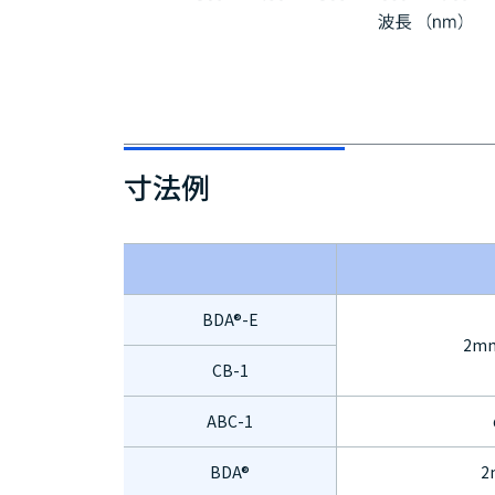
寸法例
BDA®-E
2m
CB-1
ABC-1
BDA®
2