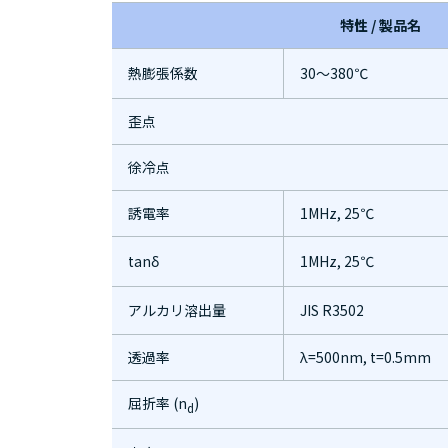
特性 / 製品名
熱膨張係数
30～380℃
歪点
徐冷点
誘電率
1MHz, 25℃
tanδ
1MHz, 25℃
アルカリ溶出量
JIS R3502
透過率
λ=500nm, t=0.5mm
屈折率 (n
)
d