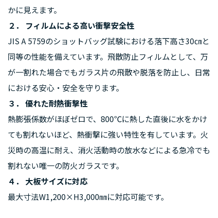
かに見えます。
２． フィルムによる高い衝撃安全性
JIS A 5759のショットバッグ試験における落下高さ30㎝と
同等の性能を備えています。飛散防止フィルムとして、万
が一割れた場合でもガラス片の飛散や脱落を防止し、日常
における安心・安全を守ります。
３． 優れた耐熱衝撃性
熱膨張係数がほぼゼロで、800℃に熱した直後に水をかけ
ても割れないほど、熱衝撃に強い特性を有しています。火
災時の高温に耐え、消火活動時の放水などによる急冷でも
割れない唯一の防火ガラスです。
４． 大板サイズに対応
最大寸法W1,200×H3,000㎜に対応可能です。