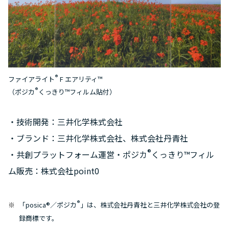
®
ファイアライト
F エアリティ™
®
（ポジカ
くっきり™フィルム貼付）
・技術開発：三井化学株式会社
・ブランド：三井化学株式会社、株式会社丹青社
®
・共創プラットフォーム運営・ポジカ
くっきり™フィル
ム販売：株式会社point0
®
「posica®
／ポジカ
」は、株式会社丹青社と三井化学株式会社の登
録商標です。