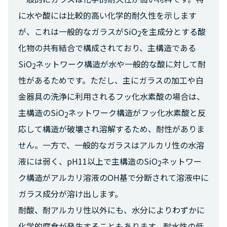
に水や酸には比較的高い化学的耐久性を示します
が、これは一般的なガラスがSiO
を主成分とする酸
2
化物の共有結合で構成されており、主構造である
SiO
ネットワーク構造が水や一般的な酸に対して耐
2
性があるためです。ただし、主にガラスの加工や白
金器具の洗浄に利用されるフッ化水素酸の場合は、
主構造のSiO
ネットワーク構造がフッ化水素酸と反
2
応して構造が破壊され溶解するため、耐性がありま
せん。一方で、一般的なガラスはアルカリ性の水溶
液には弱く、pH11以上で主構造のSiO
ネットワー
2
ク構造がアルカリ溶液のOH基で分断されて溶液中に
ガラス成分が溶け出します。
耐酸、耐アルカリ性以外にも、水分によりわずかに
化学的腐食が発生することもあります。耐水性の低