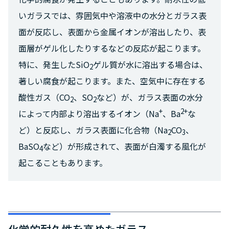
いガラスでは、雰囲気中や溶液中の水分とガラス表
面が反応し、表面から金属イオンが溶出したり、表
面層がゲル化したりするなどの反応が起こります。
特に、発生したSiO
ゲル質が水に溶出する場合は、
2
著しい腐食が起こります。また、空気中に存在する
酸性ガス（CO
、SO
など）が、ガラス表面の水分
2
2
+
2+
によって内部より溶出するイオン（Na
、Ba
な
ど）と反応し、ガラス表面に化合物（Na
CO
、
2
3
BaSO
など）が形成されて、表面が白濁する風化が
4
起こることもあります。