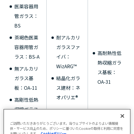
医薬容器用
管ガラス：
BS
茶褐色医薬
耐アルカリ
容器用管ガ
ガラスファ
高耐熱性低
ラス：BS-A
イバ：
熱収縮ガラ
WizARG™
無アルカリ
ス基板：
ガラス基
結晶化ガラ
OA-31
板：OA-11
ス建材：ネ
オパリエ®
高剛性低熱
収縮ガラス
基板：OA-
ご訪問いただきありがとうございます。当ウェブサイトのよりよい情報提
20
供・サービス向上のため、ポリシーに基づいたCookieの取得と利用に同意を
お願いいたします。
Cookieポリシー