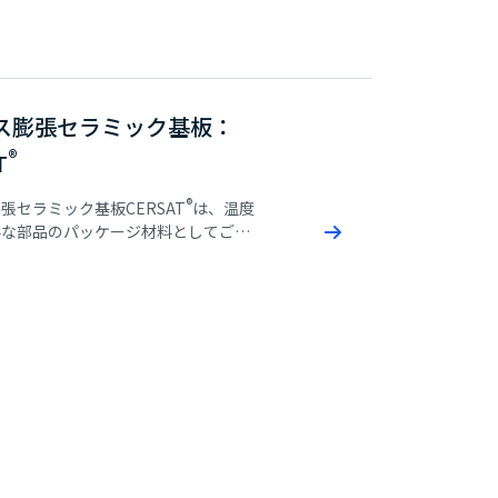
ス膨張セラミック基板：
®
T
®
張セラミック基板CERSAT
は、温度
要な部品のパッケージ材料としてご使
けます。