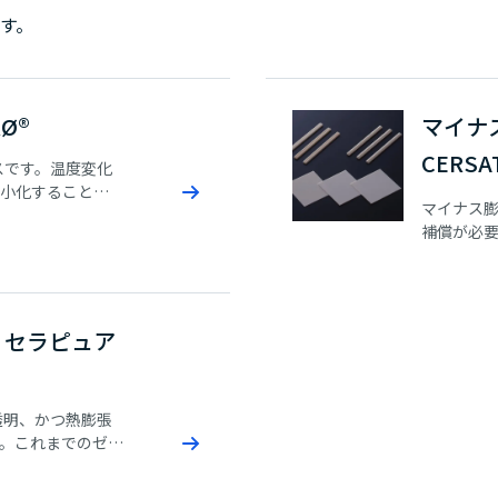
す。
Ø®
マイナ
CERSA
スです。温度変化
小化することが
マイナス膨
求められるさまざ
補償が必
ます。
用いただ
：セラピュア
透明、かつ熱膨張
。これまでのゼロ
N-0）の優れた特
う新たな付加価値