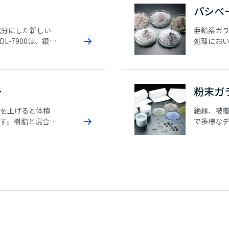
パシベ
主成分にした新しい
亜鉛系ガラ
-7900は、銀を
処理にお
に比べて抗菌能
いため、
できるメリット
ラスは化
ルメッキ
イリスタ
ー
粉末ガ
を上げると体積
絶縁、被
す。樹脂と混合す
で多様な
があります。また
お応えす
充填性を得るこ
スを開発