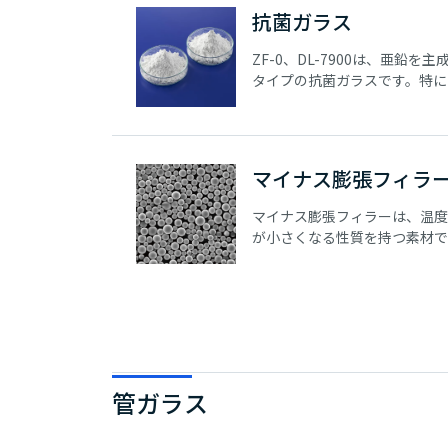
抗菌ガラス
ZF-0、DL-7900は、亜鉛を
タイプの抗菌ガラスです。特にDL
主成分とした従来の抗菌ガラス
が高く、樹脂への添加量を削減
があります。
マイナス膨張フィラ
マイナス膨張フィラーは、温度
が小さくなる性質を持つ素材で
ることで熱膨張を抑制する効果
球状であるため、樹脂への高い
とが可能です。
管ガラス