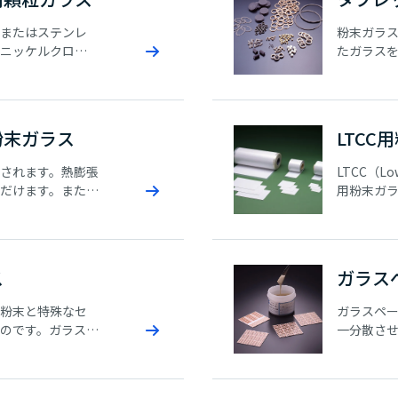
またはステンレ
粉末ガラ
ニッケルクロム
たガラス
み合わせる圧縮
脱バイン
線がコバールの
リングが
持用顆粒ガラスに
す。細い
難な部分
粉末ガラス
LTCC
されます。熱膨張
LTCC（Low
だけます。また、
用粉末ガラ
末やセラミック
内層導体
れます。組成系と
用でき、
す。
す。
ス
ガラス
粉末と特殊なセ
ガラスペ
のです。ガラス粉
一分散さ
せとブレンド比
着温度と熱膨張係