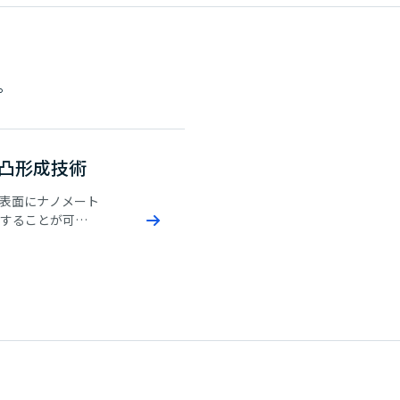
。
凹凸形成技術
表面にナノメート
することが可能
めとした、さま
ます。2重ナノ凹
へ進化させ、機能
げる技術プラッ