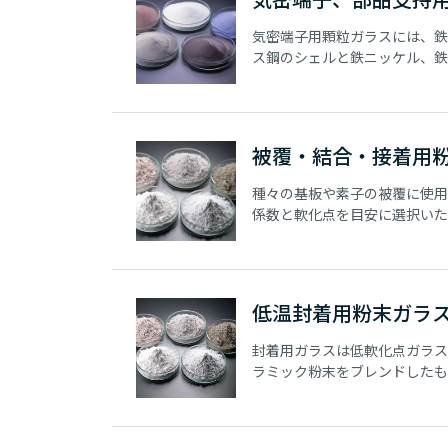
気密端子用顆粒ガラスには、鉄
ス鋼のシェルと鉄ニッケル、鉄
またはコバールのリード線を組
封着用、およびシェルとリード
整合封着用があります。部品支
は、スタンドオフがあります。
被覆・結合・接着用
種々の基板や素子の被覆に使用
係数と軟化点を目安に選択いた
太陽電池用を含む種々の金属粉
誘電体の結合剤としても使用さ
軟化点を目安に選択いただけま
低温封着用粉末ガラ
封着用ガラスは低軟化点ガラス
ラミック粉末をブレンドしたも
末とセラミック粉末の組み合わ
を変えることにより、種々の封
数に対応できます。