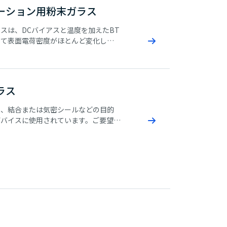
ーション用粉末ガラス
スは、DCバイアスと温度を加えたBT
いて表面電荷密度がほとんど変化しな
信頼性の高い素子が得られます。鉛系ガ
学的耐久性に優れているため、ニッケ
で電極を形成するトランジスター、サ
―、ダイオードなどに用いられます。
ラス
覆、結合または気密シールなどの目的
デバイスに使用されています。ご要望に
るため、さまざまなタイプの粉末ガラ
・製造しています。