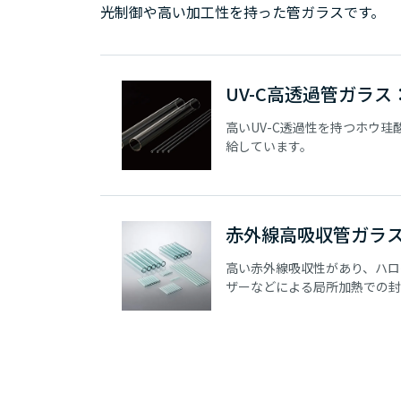
光制御や高い加工性を持った管ガラスです。
UV-C高透過管ガラス：
高いUV-C透過性を持つホウ珪
給しています。
赤外線高吸収管ガラ
高い赤外線吸収性があり、ハロ
ザーなどによる局所加熱での封
STIとSRIは52Ni-Fe合金と、S
優れた封着性をもちます。最小3
品や、片側端部の封止品も供給