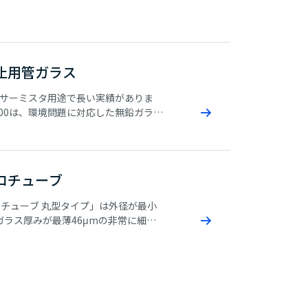
止用管ガラス
は、サーミスタ用途で長い実績がありま
-600は、環境問題に対応した無鉛ガラス
有鉛ガラス材質と同等の耐酸性を有して
管ガラス形状には丸型だけでなく、角型
ます。角型は実装時のズレや脱落などの
不良の発生がないという特長がありま
ロチューブ
チューブ 丸型タイプ」は外径が最小
、ガラス厚みが最薄46μmの非常に細
ラス管です。「マイクロチューブ 角
」は四角い断面形状を有するガラス細
形、長方形、トラック形の3種類があ