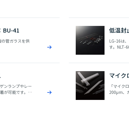
BU-41
低温封
酸の管ガラスを供
LG-16
す。NLT
であり、
います。
もござい
マウント
ス
マイク
す。
ゲンランプやレー
「マイクロ
着が可能です。
200μm
HIはCo-Fe合金と
く、薄いガ
.0mm長の短尺
型タイプ
可能です。
管で、正方
ります。