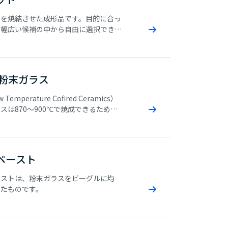
スを焼結させた成形品です。目的に合っ
を幅広い候補の中から自由に選択でき、
ダーが終了した焼結体のため、ハンド
容易で、塗布などの前工程を省略できま
穴や塗り代が厚いなどの塗布や印刷が困
に対しても使用できます。
用粉末ガラス
 Temperature Cofired Ceramics）
スは870～900℃で焼成できるため、
に電気伝導率の高い金あるいは銀を使
電気的特性のよい回路基板が得られま
ペースト
ーストは、粉末ガラスをビーグルに均
せたものです。